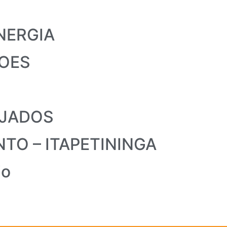
NERGIA
COES
EJADOS
TO – ITAPETININGA
io