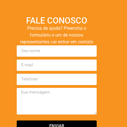
FALE CONOSCO
Precisa de ajuda? Preencha o
formulário e um de nossos
representantes vai entrar em contato
ENVIAR