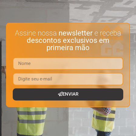
Assine nossa
newsletter
e receba
descontos exclusivos em
primeira mão
ENVIAR