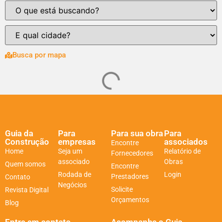
Busca por mapa
Guia da
Para
Para sua obra
Para
Construção
empresas
associados
Encontre
Home
Seja um
Relatório de
Fornecedores
associado
Obras
Quem somos
Encontre
Rodada de
Login
Prestadores
Contato
Negócios
Solicite
Revista Digital
Orçamentos
Blog
Entre em contato
Acompanhe o Guia