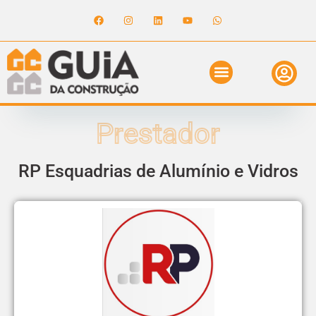
ANUNCIE NO GUIA
REVISTA DIGITAL
SOLICITE ORÇAMENTO
RELATÓRIO DE OBRAS
Prestador
RP Esquadrias de Alumínio e Vidros