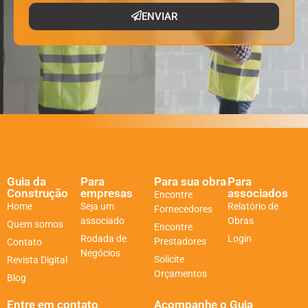
ENVIAR
Guia da
Para
Para sua obra
Para
Construção
empresas
associados
Encontre
Home
Seja um
Relatório de
Fornecedores
associado
Obras
Quem somos
Encontre
Rodada de
Login
Prestadores
Contato
Negócios
Solicite
Revista Digital
Orçamentos
Blog
Entre em contato
Acompanhe o Guia