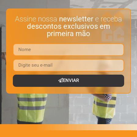
Assine nossa
newsletter
e receba
descontos exclusivos em
primeira mão
ENVIAR