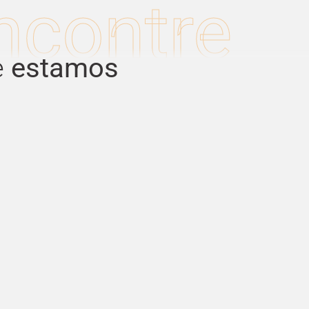
ncontre
e
estamos