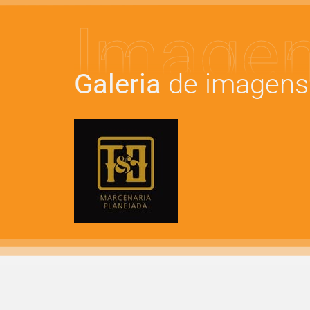
Image
Galeria
de imagens