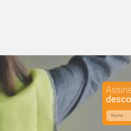
Assin
desco