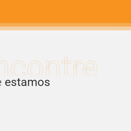
ncontre
e
estamos