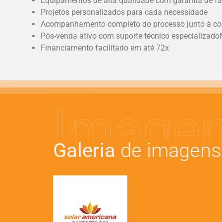
Equipamentos de alta qualidade com garantia de fá
Projetos personalizados para cada necessidade
Acompanhamento completo do processo junto à co
Pós-venda ativo com suporte técnico especializado
Financiamento facilitado em até 72x
Image
Galeria
de imagens