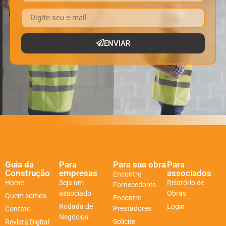
ENVIAR
Guia da
Para
Para sua obra
Para
Construção
empresas
associados
Encontre
Home
Seja um
Relatório de
Fornecedores
associado
Obras
Quem somos
Encontre
Rodada de
Login
Prestadores
Contato
Negócios
Solicite
Revista Digital