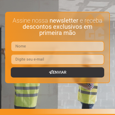
Assine nossa
newsletter
e receba
descontos exclusivos em
primeira mão
ENVIAR