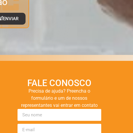
ão
ENVIAR
FALE CONOSCO
Precisa de ajuda? Preencha o
formulário e um de nossos
representantes vai entrar em contato