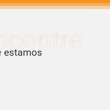
ncontre
e
estamos