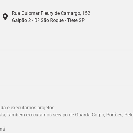
Rua Guiomar Fleury de Camargo, 152
Galpão 2 - Bº São Roque - Tiete SP
da e executamos projetos.
sta, também executamos serviço de Guarda Corpo, Portões, Pele
emã