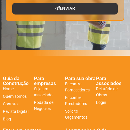
ENVIAR
Guia da
Para
Para sua obra
Para
Construção
empresas
associados
Encontre
Home
Seja um
Relatório de
Fornecedores
associado
Obras
Quem somos
Encontre
Rodada de
Login
Prestadores
Contato
Negócios
Solicite
Revista Digital
Orçamentos
Blog