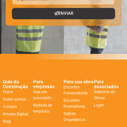
ENVIAR
Guia da
Para
Para sua obra
Para
Construção
empresas
associados
Encontre
Home
Seja um
Relatório de
Fornecedores
associado
Obras
Quem somos
Encontre
Rodada de
Login
Prestadores
Contato
Negócios
Solicite
Revista Digital
Orçamentos
Blog