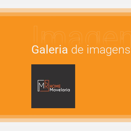
Image
Galeria
de imagens