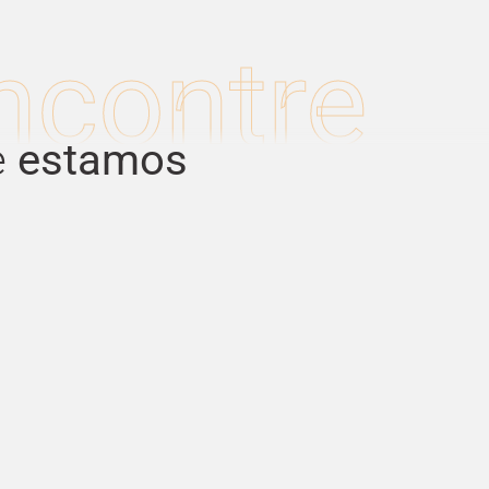
ncontre
e
estamos