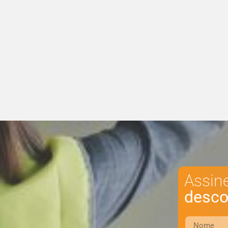
Assin
desco