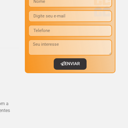
ENVIAR
om a
entes