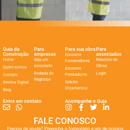
Guia da
Para
Para sua obra
Para
Construção
empresas
associados
Encontre
Home
Seja um
Relatório de
Fornecedores
associado
Obras
Quem somos
Encontre
Rodada de
Login
Prestadores
Contato
Negócios
Solicite
Revista Digital
Orçamentos
Blog
Entre em contato
Acompanhe o Guia
FALE CONOSCO
Precisa de ajuda? Preencha o formulário e um de nossos