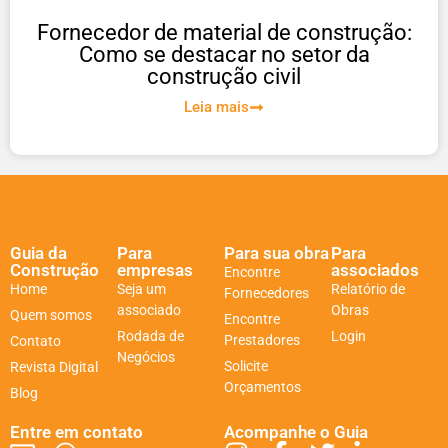
Fornecedor de material de construção:
Como se destacar no setor da
construção civil
Leia mais
Guia da
Para
Para sua obra
Para
Construção
empresas
associados
Encontre
Home
Seja um
Relatório de
Fornecedores
associado
Obras
Quem somos
Encontre
Rodada de
Login
Prestadores
Contato
Negócios
Solicite
Revista Digital
Orçamentos
Blog
Entre em contato
Acompanhe o Guia