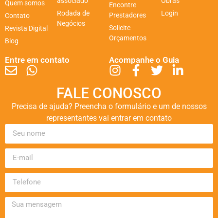
associado
Obras
Quem somos
Encontre
Rodada de
Login
Prestadores
Contato
Negócios
Solicite
Revista Digital
Orçamentos
Blog
Entre em contato
Acompanhe o Guia
FALE CONOSCO
Precisa de ajuda? Preencha o formulário e um de nossos
representantes vai entrar em contato