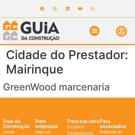
ANUNCIE NO GUIA
REVISTA DIGITAL
SOLICITE ORÇAMENTO
RELATÓRIO DE OBRAS
Cidade do Prestador:
Mairinque
GreenWood marcenaria
Guia da
Para
Para sua obra
Para
Construção
empresas
associados
Encontre
Home
Seja um
Relatório de
Fornecedores