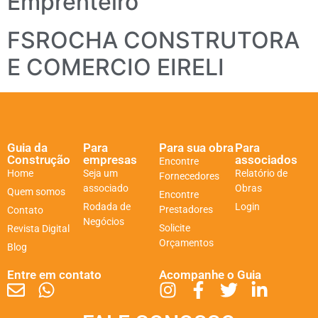
Emprenteiro
FSROCHA CONSTRUTORA
E COMERCIO EIRELI
Guia da
Para
Para sua obra
Para
Construção
empresas
associados
Encontre
Home
Seja um
Relatório de
Fornecedores
associado
Obras
Quem somos
Encontre
Rodada de
Login
Prestadores
Contato
Negócios
Solicite
Revista Digital
Orçamentos
Blog
Entre em contato
Acompanhe o Guia