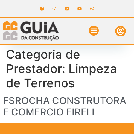
ANUNCIE NO GUIA
REVISTA DIGITAL
SOLICITE ORÇAMENTO
RELATÓRIO DE OBRAS
Categoria de
Prestador:
Limpeza
de Terrenos
FSROCHA CONSTRUTORA
E COMERCIO EIRELI