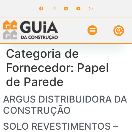
ANUNCIE NO GUIA
REVISTA DIGITAL
SOLICITE ORÇAMENTO
RELATÓRIO DE OBRAS
Categoria de
Fornecedor:
Papel
de Parede
ARGUS DISTRIBUIDORA DA
CONSTRUÇÃO
SOLO REVESTIMENTOS –