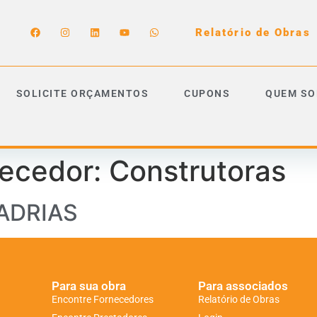
Relatório de Obras
SOLICITE ORÇAMENTOS
CUPONS
QUEM S
necedor:
Construtoras
ADRIAS
Para sua obra
Para associados
Encontre Fornecedores
Relatório de Obras