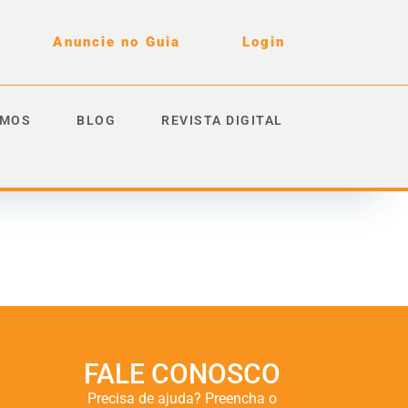
Anuncie no Guia
Login
OMOS
BLOG
REVISTA DIGITAL
FALE CONOSCO
Precisa de ajuda? Preencha o