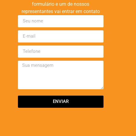
formulário e um de nossos
representantes vai entrar em contato
ENVIAR